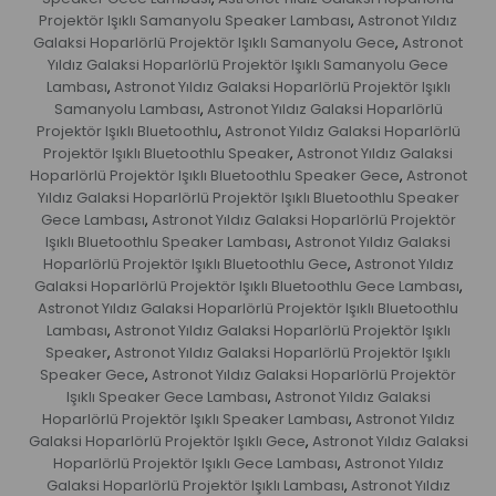
Projektör Işıklı Samanyolu Speaker Lambası
Astronot Yıldız
,
Galaksi Hoparlörlü Projektör Işıklı Samanyolu Gece
Astronot
,
Yıldız Galaksi Hoparlörlü Projektör Işıklı Samanyolu Gece
Lambası
Astronot Yıldız Galaksi Hoparlörlü Projektör Işıklı
,
Samanyolu Lambası
Astronot Yıldız Galaksi Hoparlörlü
,
Projektör Işıklı Bluetoothlu
Astronot Yıldız Galaksi Hoparlörlü
,
Projektör Işıklı Bluetoothlu Speaker
Astronot Yıldız Galaksi
,
Hoparlörlü Projektör Işıklı Bluetoothlu Speaker Gece
Astronot
,
Yıldız Galaksi Hoparlörlü Projektör Işıklı Bluetoothlu Speaker
Gece Lambası
Astronot Yıldız Galaksi Hoparlörlü Projektör
,
Işıklı Bluetoothlu Speaker Lambası
Astronot Yıldız Galaksi
,
Hoparlörlü Projektör Işıklı Bluetoothlu Gece
Astronot Yıldız
,
Galaksi Hoparlörlü Projektör Işıklı Bluetoothlu Gece Lambası
,
Astronot Yıldız Galaksi Hoparlörlü Projektör Işıklı Bluetoothlu
Lambası
Astronot Yıldız Galaksi Hoparlörlü Projektör Işıklı
,
Speaker
Astronot Yıldız Galaksi Hoparlörlü Projektör Işıklı
,
Speaker Gece
Astronot Yıldız Galaksi Hoparlörlü Projektör
,
Işıklı Speaker Gece Lambası
Astronot Yıldız Galaksi
,
Hoparlörlü Projektör Işıklı Speaker Lambası
Astronot Yıldız
,
Galaksi Hoparlörlü Projektör Işıklı Gece
Astronot Yıldız Galaksi
,
Hoparlörlü Projektör Işıklı Gece Lambası
Astronot Yıldız
,
Galaksi Hoparlörlü Projektör Işıklı Lambası
Astronot Yıldız
,