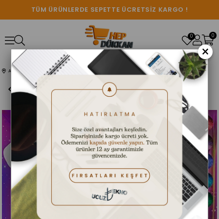
TÜM ÜRÜNLERDE SEPETTE ÜCRETSİZ KARGO !
0
0
×
Anasayfa
SES SİSTEMLERİ
Astronot Işıklı Galaksi Gökyüzü Hoparlörlü Projektör Bluetooth Gece Lambası