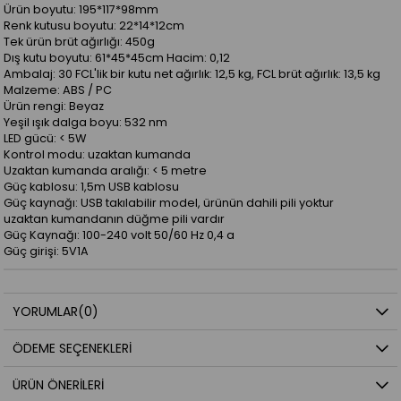
Ürün boyutu: 195*117*98mm
Renk kutusu boyutu: 22*14*12cm
Tek ürün brüt ağırlığı: 450g
Dış kutu boyutu: 61*45*45cm Hacim: 0,12
Ambalaj: 30 FCL'lik bir kutu net ağırlık: 12,5 kg, FCL brüt ağırlık: 13,5 kg
Malzeme: ABS / PC
Ürün rengi: Beyaz
Yeşil ışık dalga boyu: 532 nm
LED gücü: < 5W
Kontrol modu: uzaktan kumanda
Uzaktan kumanda aralığı: < 5 metre
Güç kablosu: 1,5m USB kablosu
Güç kaynağı: USB takılabilir model, ürünün dahili pili yoktur
uzaktan kumandanın düğme pili vardır
Güç Kaynağı: 100-240 volt 50/60 Hz 0,4 a
Güç girişi: 5V1A
YORUMLAR
(0)
ÖDEME SEÇENEKLERI
ÜRÜN ÖNERILERI