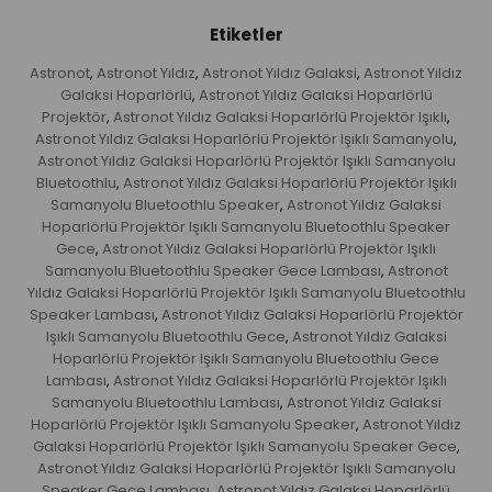
Etiketler
Astronot
Astronot Yıldız
Astronot Yıldız Galaksi
Astronot Yıldız
,
,
,
Galaksi Hoparlörlü
Astronot Yıldız Galaksi Hoparlörlü
,
Projektör
Astronot Yıldız Galaksi Hoparlörlü Projektör Işıklı
,
,
Astronot Yıldız Galaksi Hoparlörlü Projektör Işıklı Samanyolu
,
Astronot Yıldız Galaksi Hoparlörlü Projektör Işıklı Samanyolu
Bluetoothlu
Astronot Yıldız Galaksi Hoparlörlü Projektör Işıklı
,
Samanyolu Bluetoothlu Speaker
Astronot Yıldız Galaksi
,
Hoparlörlü Projektör Işıklı Samanyolu Bluetoothlu Speaker
Gece
Astronot Yıldız Galaksi Hoparlörlü Projektör Işıklı
,
Samanyolu Bluetoothlu Speaker Gece Lambası
Astronot
,
Yıldız Galaksi Hoparlörlü Projektör Işıklı Samanyolu Bluetoothlu
Speaker Lambası
Astronot Yıldız Galaksi Hoparlörlü Projektör
,
Işıklı Samanyolu Bluetoothlu Gece
Astronot Yıldız Galaksi
,
Hoparlörlü Projektör Işıklı Samanyolu Bluetoothlu Gece
Lambası
Astronot Yıldız Galaksi Hoparlörlü Projektör Işıklı
,
Samanyolu Bluetoothlu Lambası
Astronot Yıldız Galaksi
,
Hoparlörlü Projektör Işıklı Samanyolu Speaker
Astronot Yıldız
,
Galaksi Hoparlörlü Projektör Işıklı Samanyolu Speaker Gece
,
Astronot Yıldız Galaksi Hoparlörlü Projektör Işıklı Samanyolu
Speaker Gece Lambası
Astronot Yıldız Galaksi Hoparlörlü
,