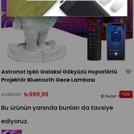
Astronot Işıklı Galaksi Gökyüzü Hoparlörlü
Projektör Bluetooth Gece Lambası
₺999,99
₺1.300,00
%
23
Beden Tablosu
İndirim
Bu ürünün yanında bunları da tavsiye
ediyoruz.