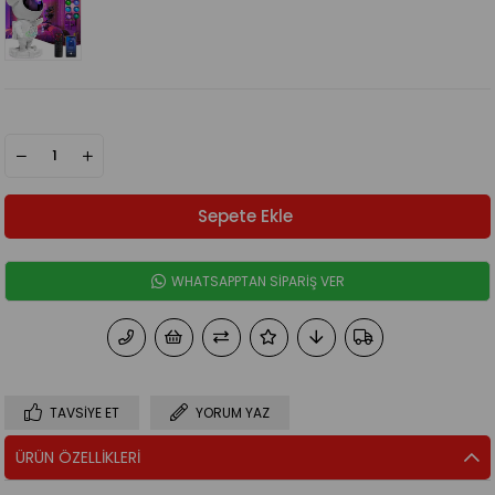
WHATSAPPTAN SİPARİŞ VER
TAVSIYE ET
YORUM YAZ
ÜRÜN ÖZELLIKLERI